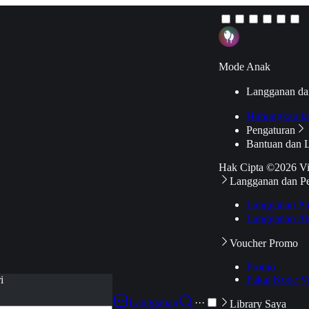
Mode Anak
Langganan da
Hubungkan k
Pengaturan
Bantuan dan 
Hak Cipta ©2026 V
Langganan dan P
Langganan Pr
Langganan Ak
Voucher Promo
Promo
Pakai Kode V
i
Langganan
···
Library Saya