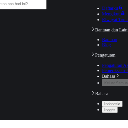
Daftarku
Mengikuti
Riwayat Tont
Bantuan dan Lain
Bantuan
Blog
Pengaturan
Pengaturan A
Pemeriksaan J
Bahasa
Keluar Semua
Bahasa
Indonesia
Inggris