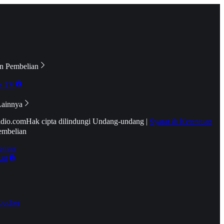
n Pembelian
e TV
Lainnya
idio.com
Hak cipta dilindungi Undang-undang
|
Syarat & Ketentuan
embelian
emier
tif
oucher