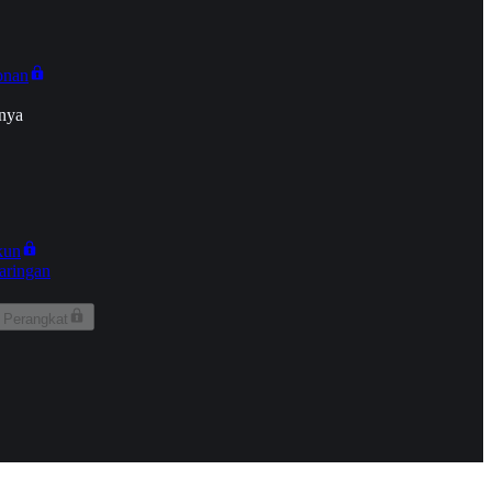
onan
nya
kun
aringan
 Perangkat