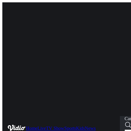
Car
Home
Live
TV Show
Sports
Kids
News