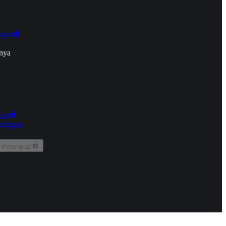
onan
nya
kun
aringan
 Perangkat