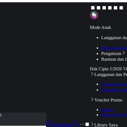
Mode Anak
Langganan da
Hubungkan k
Pengaturan
Bantuan dan 
Hak Cipta ©2026 V
Langganan dan P
Langganan Pr
Langganan Ak
Voucher Promo
Promo
Pakai Kode V
i
Langganan
···
Library Saya