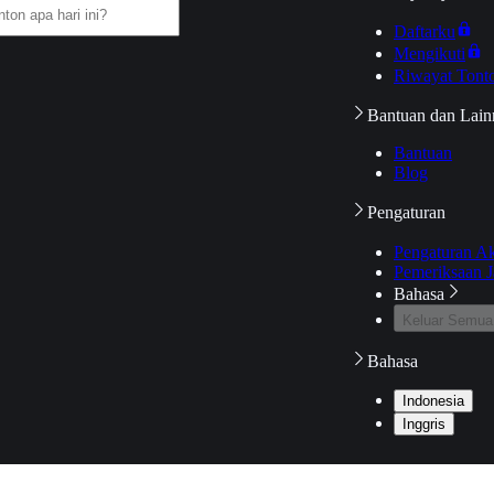
Daftarku
Mengikuti
Riwayat Tont
Bantuan dan Lain
Bantuan
Blog
Pengaturan
Pengaturan A
Pemeriksaan J
Bahasa
Keluar Semua
Bahasa
Indonesia
Inggris