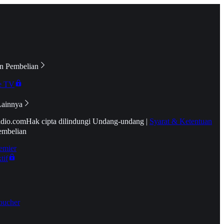
n Pembelian
e TV
Lainnya
idio.com
Hak cipta dilindungi Undang-undang
|
Syarat & Ketentuan
embelian
emier
tif
oucher