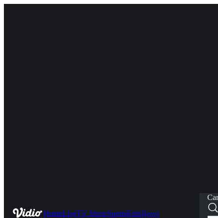
Car
Home
Live
TV Show
Sports
Kids
News