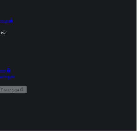
onan
nya
kun
aringan
 Perangkat