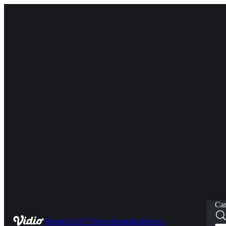
Car
Home
Live
TV Show
Sports
Kids
News