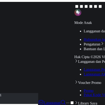
Mode Anak
Langganan da
Hubungkan k
Pengaturan
Bantuan dan 
Hak Cipta ©2026 V
Langganan dan P
Langganan Pr
Langganan Ak
Voucher Promo
Promo
Pakai Kode V
i
Langganan
···
Library Saya