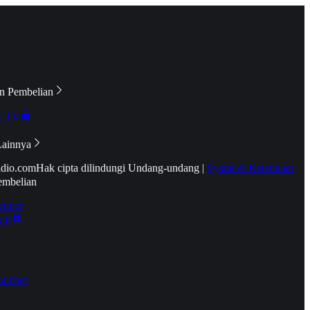
n Pembelian
e TV
Lainnya
idio.com
Hak cipta dilindungi Undang-undang
|
Syarat & Ketentuan
embelian
emier
tif
oucher