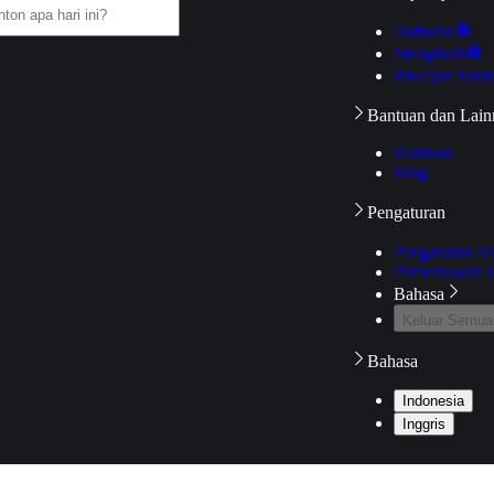
Daftarku
Mengikuti
Riwayat Tont
Bantuan dan Lain
Bantuan
Blog
Pengaturan
Pengaturan A
Pemeriksaan J
Bahasa
Keluar Semua
Bahasa
Indonesia
Inggris