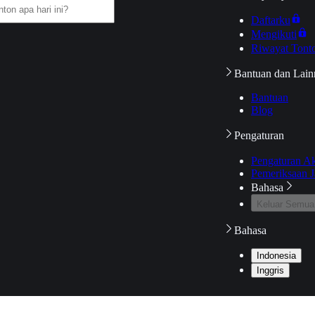
Daftarku
Mengikuti
Riwayat Tont
Bantuan dan Lain
Bantuan
Blog
Pengaturan
Pengaturan A
Pemeriksaan J
Bahasa
Keluar Semua
Bahasa
Indonesia
Inggris