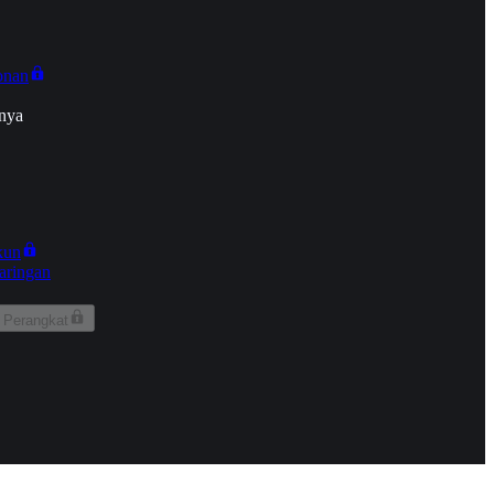
onan
nya
kun
aringan
 Perangkat