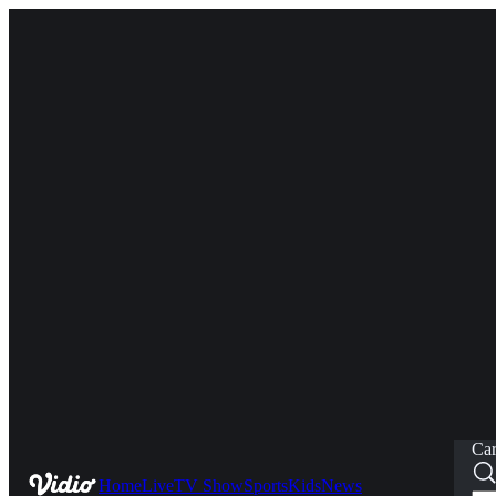
Car
Home
Live
TV Show
Sports
Kids
News