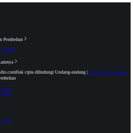
n Pembelian
e TV
Lainnya
idio.com
Hak cipta dilindungi Undang-undang
|
Syarat & Ketentuan
embelian
emier
tif
oucher