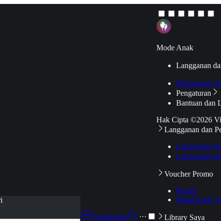
Mode Anak
Langganan da
Hubungkan k
Pengaturan
Bantuan dan 
Hak Cipta ©2026 V
Langganan dan P
Langganan Pr
Langganan Ak
Voucher Promo
Promo
Pakai Kode V
i
Langganan
···
Library Saya