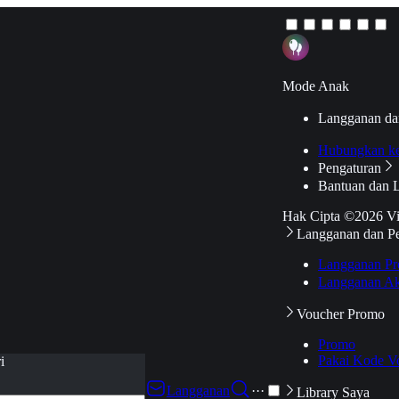
Mode Anak
Langganan da
Hubungkan k
Pengaturan
Bantuan dan 
Hak Cipta ©2026 V
Langganan dan P
Langganan Pr
Langganan Ak
Voucher Promo
Promo
Pakai Kode V
i
Langganan
···
Library Saya