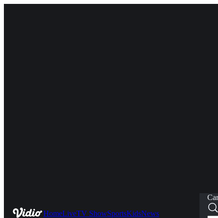
Car
Home
Live
TV Show
Sports
Kids
News