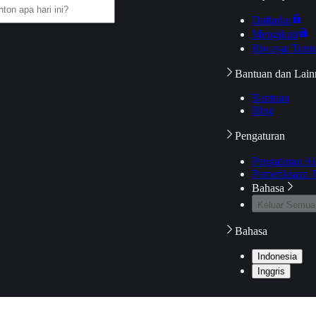
Daftarku
Mengikuti
Riwayat Tont
Bantuan dan Lain
Bantuan
Blog
Pengaturan
Pengaturan A
Pemeriksaan J
Bahasa
Keluar Semua
Bahasa
Indonesia
Inggris