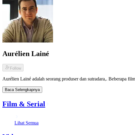
Aurélien Lainé
Follow
Aurélien Lainé adalah seorang produser dan sutradara,. Beberapa fil
Baca Selengkapnya
Film & Serial
Lihat Semua