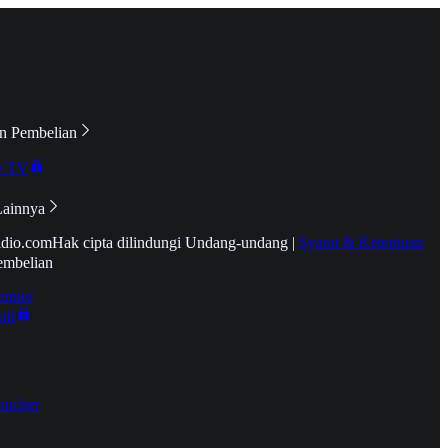
n Pembelian
e TV
Lainnya
idio.com
Hak cipta dilindungi Undang-undang
|
Syarat & Ketentuan
embelian
emier
tif
oucher