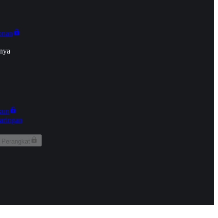
onan
nya
kun
aringan
 Perangkat