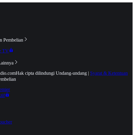
n Pembelian
e TV
Lainnya
idio.com
Hak cipta dilindungi Undang-undang
|
Syarat & Ketentuan
embelian
emier
tif
oucher