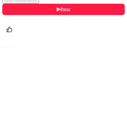
Lihat Selengkapnya
Putar
Daftarku
Beri Nilai
Bagikan