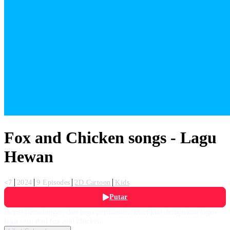
Fox and Chicken songs - Lagu
Hewan
<7
2024
9 Episodes
2D Cartoon
Kids
Putar
Berisi petualangan dan juga permainan, mari kita dengarkan lagu-
lagu seru dari fox and chicken.