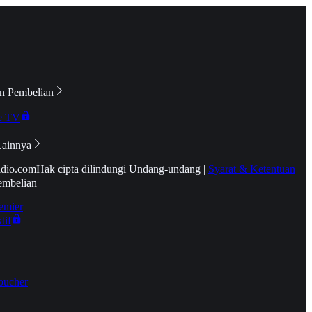
n Pembelian
e TV
Lainnya
idio.com
Hak cipta dilindungi Undang-undang
|
Syarat & Ketentuan
embelian
emier
tif
oucher