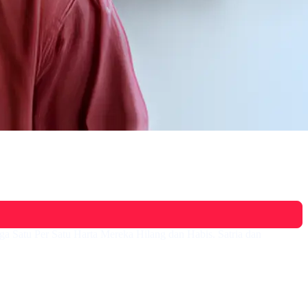
a Satu Per Satu Harta Mereka Hilang dan Habis. Satria dan