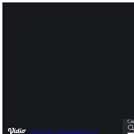
Car
Home
Live
TV Show
Sports
Kids
News