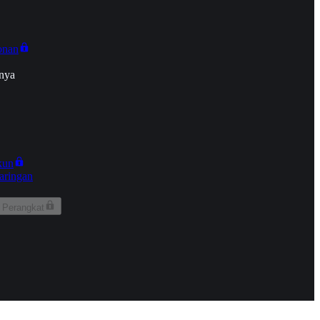
onan
nya
kun
aringan
 Perangkat