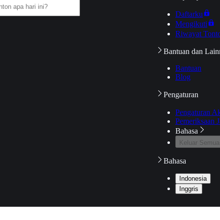
Daftarku
Mengikuti
Riwayat Tont
Bantuan dan Lain
Bantuan
Blog
Pengaturan
Pengaturan A
Pemeriksaan J
Bahasa
Keluar Semua
Bahasa
Indonesia
Inggris