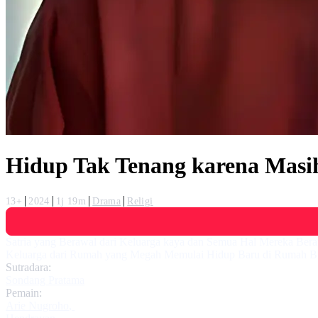
Hidup Tak Tenang karena Masi
13+
2024
1j 19m
Drama
Religi
Satria yang Berawal dari Keluarga kaya dan Semua Hal Mereka Beran
Keluarga dari Rumah yang Megah Memulai Hidup Baru di Rumah Bi
Sutradara:
Sondang Pratama
Pemain:
Arie Nugroho
,