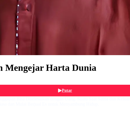
h Mengejar Harta Dunia
Putar
ggapan Bisa Diselesaikan dengan Uang. Suatu Saat Satria dan Keluarg
asa dan Mulai Berjual Es untuk Menyambung Hidup.