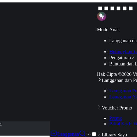
Mode Anak
Langganan da
Hubungkan k
Pengaturan
Bantuan dan 
Hak Cipta ©2026 V
Langganan dan P
Langganan Pr
Langganan Ak
Voucher Promo
Promo
Pakai Kode V
i
Langganan
···
Library Saya