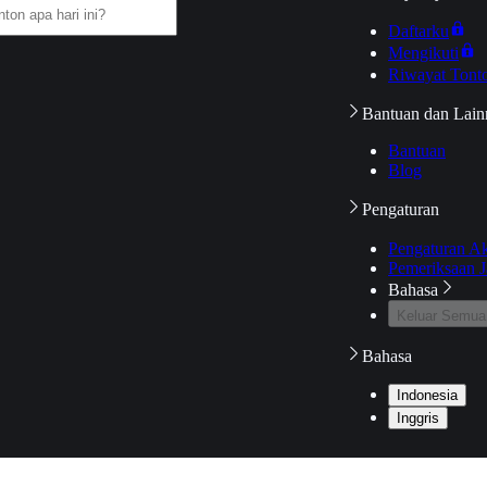
Daftarku
Mengikuti
Riwayat Tont
Bantuan dan Lain
Bantuan
Blog
Pengaturan
Pengaturan A
Pemeriksaan J
Bahasa
Keluar Semua
Bahasa
Indonesia
Inggris