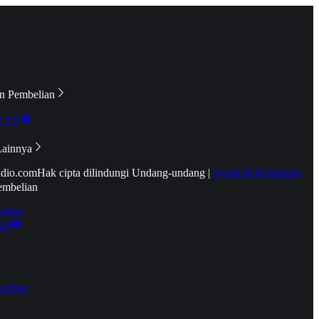
n Pembelian
e TV
Lainnya
idio.com
Hak cipta dilindungi Undang-undang
|
Syarat & Ketentuan
embelian
emier
tif
oucher