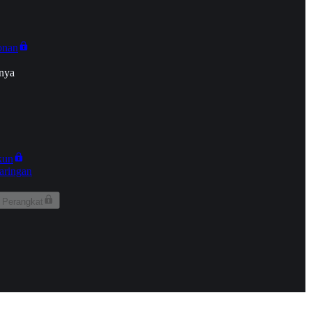
onan
nya
kun
aringan
 Perangkat