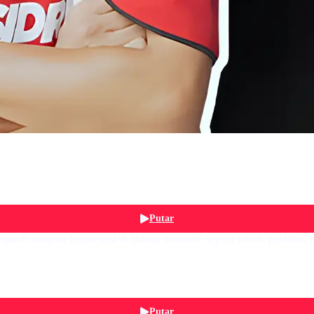
Putar
aruh maupun berprestasi di bidang otomotif, seperti tokoh, pebisnis, 
Putar