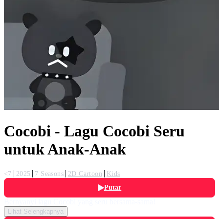
Cocobi - Lagu Cocobi Seru
untuk Anak-Anak
<7
2025
7 Seasons
2D Cartoon
Kids
Putar
Bernyanyi lagu Cocobi yang seru bersama-sama!
Lihat Selengkapnya