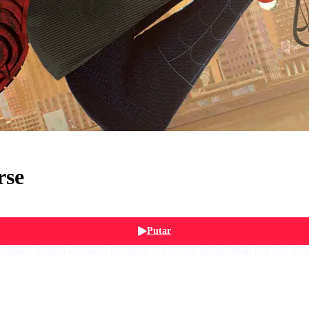
rse
Putar
adaptasi dengan kekuatan barunya, ia bertemu Spider-Man lain dari ber