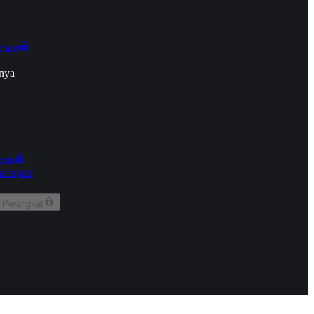
onan
nya
kun
aringan
 Perangkat