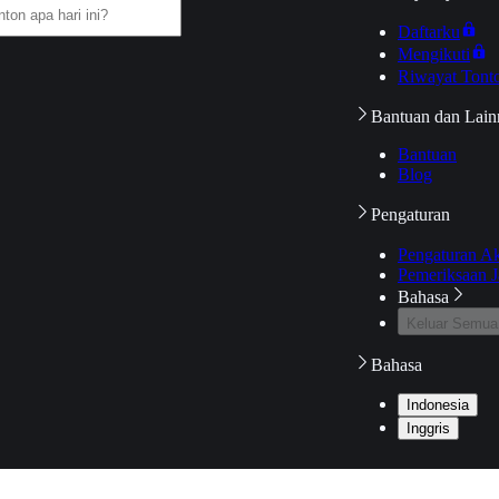
Daftarku
Mengikuti
Riwayat Tont
Bantuan dan Lain
Bantuan
Blog
Pengaturan
Pengaturan A
Pemeriksaan J
Bahasa
Keluar Semua
Bahasa
Indonesia
Inggris