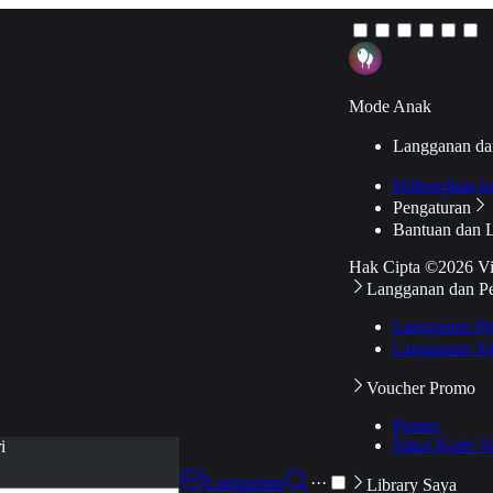
Mode Anak
Langganan da
Hubungkan k
Pengaturan
Bantuan dan 
Hak Cipta ©2026 V
Langganan dan P
Langganan Pr
Langganan Ak
Voucher Promo
Promo
Pakai Kode V
i
Langganan
···
Library Saya