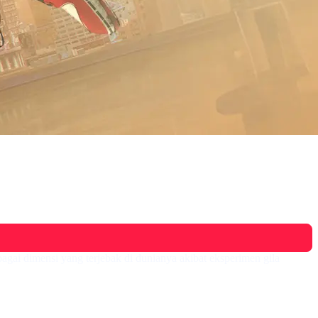
bagai dimensi yang terjebak di dunianya akibat eksperimen gila