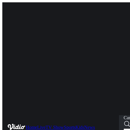
Car
Home
Live
TV Show
Sports
Kids
News