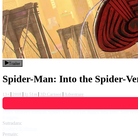
Trailer
Spider-Man: Into the Spider-Ve
13+
2018
1j 51m
3D Cartoon
Adventure
Miles Morales menjadi Spider-Man setelah digigit laba-laba. Saat ber
Kingpin.
Sutradara:
Rodney Rothman
Pemain: