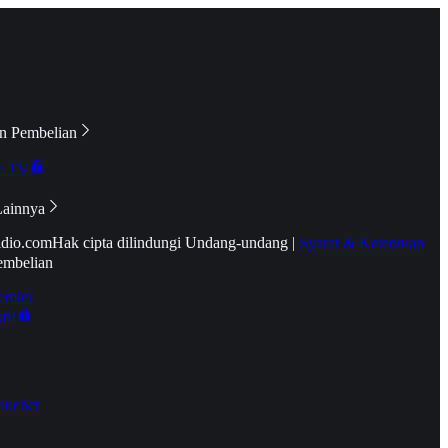
n Pembelian
e TV
Lainnya
idio.com
Hak cipta dilindungi Undang-undang
|
Syarat & Ketentuan
embelian
emier
tif
oucher