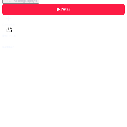
Lihat Selengkapnya
Putar
Daftarku
Beri Nilai
Bagikan