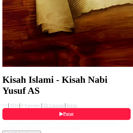
Kisah Islami - Kisah Nabi
Yusuf AS
<7
2024
9 Episodes
3D Cartoon
Religi
Putar
Mari saksikan kisah Nabi Yusuf AS yang sangat menarik dan
memiliki banyak makna untuk kita pelajari.