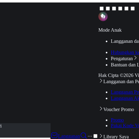
Mode Anak
Langganan da
Hubungkan k
Pengaturan
Bantuan dan 
Hak Cipta ©2026 V
Langganan dan P
Langganan Pr
Langganan Ak
Voucher Promo
Promo
Pakai Kode V
i
Langganan
···
Library Saya