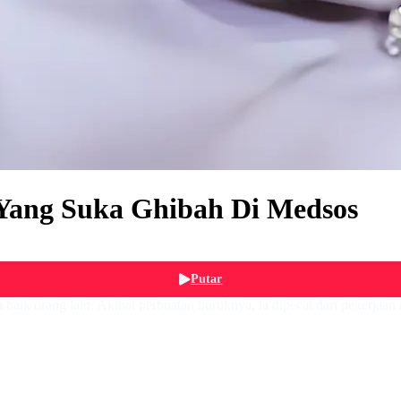
i Yang Suka Ghibah Di Medsos
Putar
aik orang lain. Akibat perbuatan buruknya, ia dipecat dari pekerjaan 