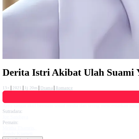
Derita Istri Akibat Ulah Suam
13+
2021
1j 20m
Drama
Romance
Arya sangat aktif bermain sosial media dan sering mencemarkan nama b
Sutradara:
Joe Sandjaya
Pemain:
Meitha Thamrin
,
Rendy Kjarnett