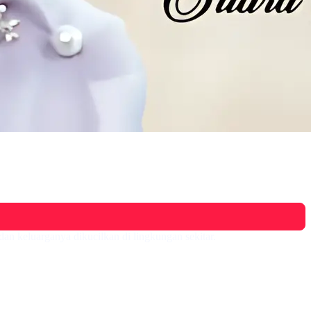
dan keluarganya dikucilkan di lingkungan sekitar.