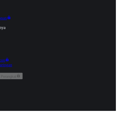
onan
nya
kun
aringan
 Perangkat