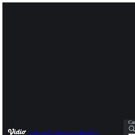
Car
Home
Live
TV Show
Sports
Kids
News