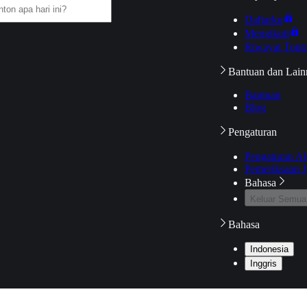
Daftarku
Mengikuti
Riwayat Tont
Bantuan dan Lain
Bantuan
Blog
Pengaturan
Pengaturan A
Pemeriksaan J
Bahasa
Keluar Semua
Bahasa
Indonesia
Inggris