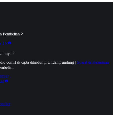
n Pembelian
e TV
Lainnya
idio.com
Hak cipta dilindungi Undang-undang
|
Syarat & Ketentuan
embelian
emier
tif
oucher