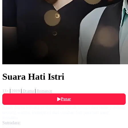
Suara Hati Istri
13+
2019
Drama
Romance
Putar
Kisah drama tentang problematika rumah tangga dari sudut pandang
seorang wanita, terinspirasi dari curahan hati para istri yang
terzalimi.
Sutradara:
Various