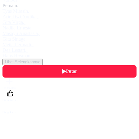
Pemain:
Tyas Mirasih
,
Arie Dwi Andika
,
Gita Virga
,
Nadila Ernesta
,
Masayu Anastasia
,
Gita Sinaga
,
Metta Permadi
,
Dea Lestari
,
Hans Hosman
Lihat Selengkapnya
Putar
Daftarku
Beri Nilai
Bagikan