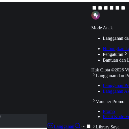
Mode Anak
Langganan da
Hubungkan k
Pengaturan
Bantuan dan 
Hak Cipta ©2026 V
Langganan dan P
Langganan Pr
Langganan Ak
Voucher Promo
Promo
Pakai Kode V
i
Langganan
···
Library Saya