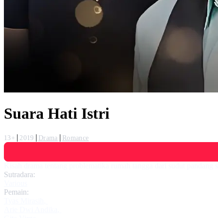
Suara Hati Istri
13+
2019
Drama
Romance
Kisah drama tentang problematika rumah tangga dari sudut pandang seor
Sutradara:
Various
Pemain:
Tyas Mirasih
,
Arie Dwi Andika
,