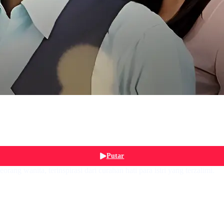
Putar
ang wanita, terinspirasi dari curahan hati para istri yang terzalimi.