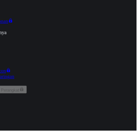
onan
nya
kun
aringan
 Perangkat