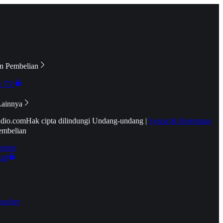
n Pembelian
e TV
Lainnya
idio.com
Hak cipta dilindungi Undang-undang
|
Syarat & Ketentuan
embelian
emier
tif
oucher