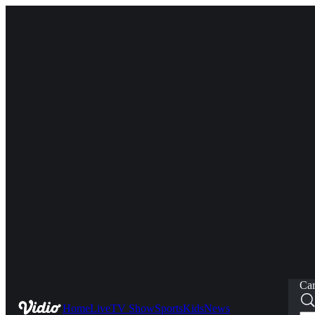
Car
Home
Live
TV Show
Sports
Kids
News