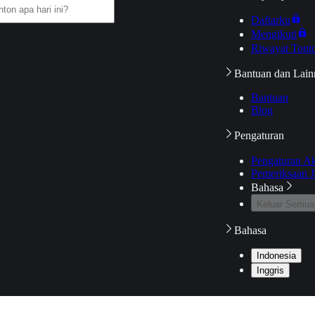
Daftarku
Mengikuti
Riwayat Tont
Bantuan dan Lain
Bantuan
Blog
Pengaturan
Pengaturan A
Pemeriksaan J
Bahasa
Keluar Semua
Bahasa
Indonesia
Inggris