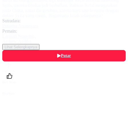
Refal itu saling musuhan, tapi semenjak Refal berhasil menolong
Syifa, mereka berdua jadi berbaikan. Bahkan Refal mengatakan
pada Chika, kalau dia gembira, karena baru saja bertemu dengan
dokter Syifa yang cantik. Bagaimana kisah selanjutnya?
Sutradara:
Pritagita Arianegara
Pemain:
Larasati Nugroho
,
Andrew Andika
Lihat Selengkapnya
Putar
Daftarku
Beri Nilai
Bagikan