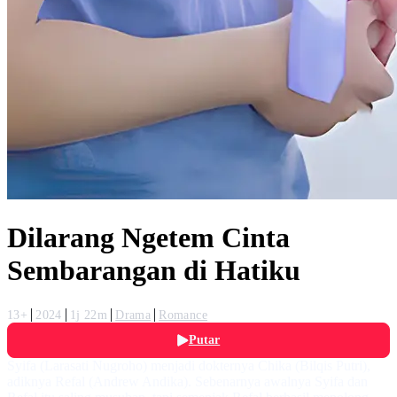
Dilarang Ngetem Cinta
Sembarangan di Hatiku
13+
2024
1j 22m
Drama
Romance
Putar
Syifa (Larasati Nugroho) menjadi dokternya Chika (Bilqis Putri),
adiknya Refal (Andrew Andika). Sebenarnya awalnya Syifa dan