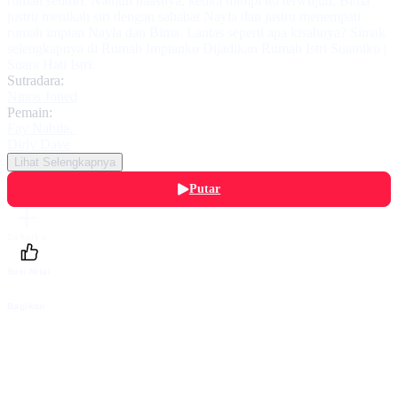
rumah sendiri. Namun naasnya, ketika mimpi itu terwujud, Bima
justru menikah siri dengan sahabat Nayla dan justru menempati
rumah impian Nayla dan Bima. Lantas seperti apa kisahnya? Simak
selengkapnya di Rumah Impianku Dijadikan Rumah Istri Suamiku |
Suara Hati Istri.
Sutradara:
Ninos Joned
Pemain:
Fay Nabila
,
Dirly Dave
Lihat Selengkapnya
Putar
Daftarku
Beri Nilai
Bagikan