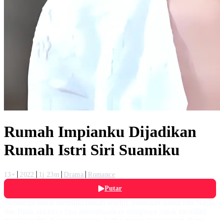
Rumah Impianku Dijadikan
Rumah Istri Siri Suamiku
13+
2022
1j 23m
Drama
Romance
Putar
Bermimpi untuk memiliki rumah sendiri, pasangan suami istri Nayla
dan Bima akhirnya bisa merealisasikan mimpinya untuk memiliki