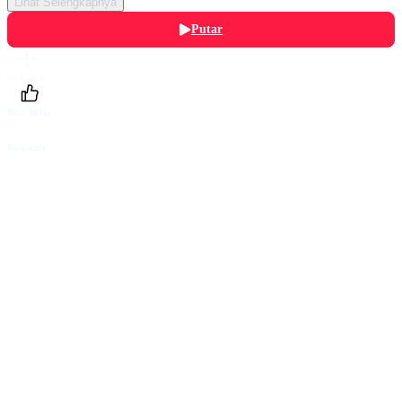
Lihat Selengkapnya
Putar
Daftarku
Beri Nilai
Bagikan