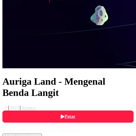
Auriga Land - Mengenal
Benda Langit
<7
2023
Science
Putar
Halo Ayah Bundaa.. video ini akan memberikan ide bermain sambil
belajar untuk si kecil seputar Tata Surya.