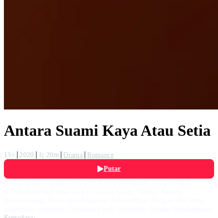
Antara Suami Kaya Atau Setia
13+
2020
1j 20m
Drama
Romance
Putar
Naya adalah wanita yang penuh kesederhanaan yang hendak
menikah dengan pria kaya bernama Andri. Namun karena
dikecewakan, Naya membatalkan dan menikah dengan pria yang
sederhana sepertinya bernama Ferdi dan hidup dengan kebahagiaan.
Sutradara: