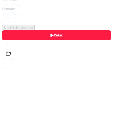
Toto Hoedi
Pemain:
Tyas Mirasih
,
Ferry Ixel
,
Meitha Thamrin
Lihat Selengkapnya
Putar
Daftarku
Beri Nilai
Bagikan