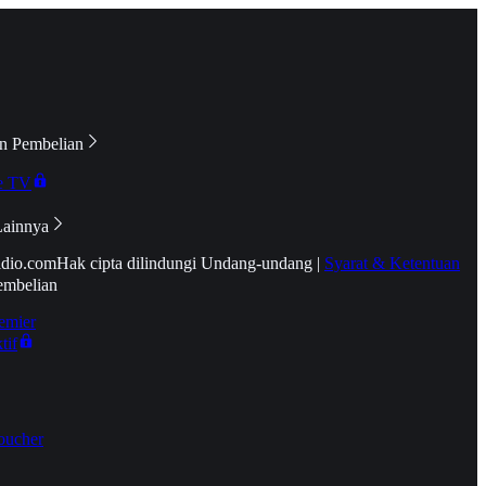
n Pembelian
e TV
Lainnya
idio.com
Hak cipta dilindungi Undang-undang
|
Syarat & Ketentuan
embelian
emier
tif
oucher