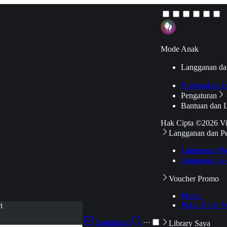
Mode Anak
Langganan da
Hubungkan k
Pengaturan
Bantuan dan 
Hak Cipta ©2026 V
Langganan dan P
Langganan Pr
Langganan Ak
Voucher Promo
Promo
Pakai Kode V
i
Langganan
···
Library Saya