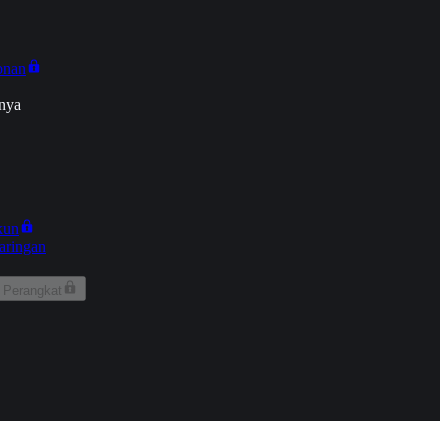
onan
nya
kun
aringan
 Perangkat