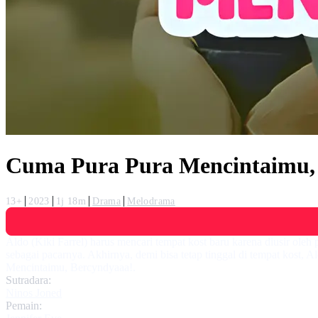
Cuma Pura Pura Mencintaimu,
13+
2023
1j 18m
Drama
Melodrama
Aldo (Kiki Farrel) harus mencari tempat kost baru karena diusir ole
sebagai pacarnya. Akhirnya, demi bisa tetap tinggal di tempat kost
Mencintaimu, Bercyndyaaa!.
Sutradara:
Ninos Joned
Pemain: