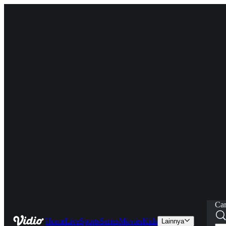
Car
Home
Live
Sports
Series
Movies
Kids
Lainnya