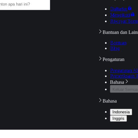
Daftarku
Mengikuti
Riwayat Tont
Bantuan dan Lain
Bantuan
Blog
Pengaturan
Pengaturan A
Pemeriksaan J
Bahasa
Keluar Semua
Bahasa
Indonesia
Inggris