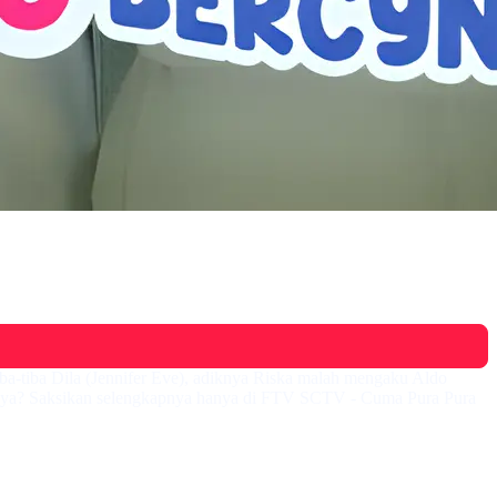
iba-tiba Dila (Jennifer Eve), adiknya Riska malah mengaku Aldo
njutnya? Saksikan selengkapnya hanya di FTV SCTV - Cuma Pura Pura