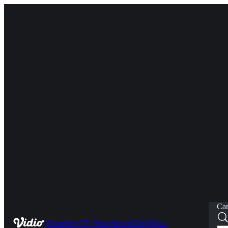
Car
Home
Live
TV Show
Sports
Kids
News