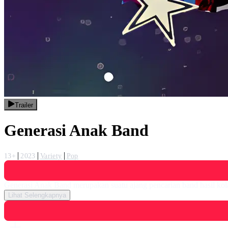
Trailer
Generasi Anak Band
13+
2023
Variety
Pop
Generasi Anak Band merupakan suatu ajang pencarian band hasil kol
Lihat Selengkapnya