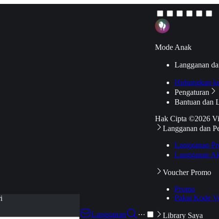
Mode Anak
Langganan da
Hubungkan k
Pengaturan
Bantuan dan 
Hak Cipta ©2026 V
Langganan dan P
Langganan Pr
Langganan Ak
Voucher Promo
Promo
Pakai Kode V
i
Langganan
···
Library Saya