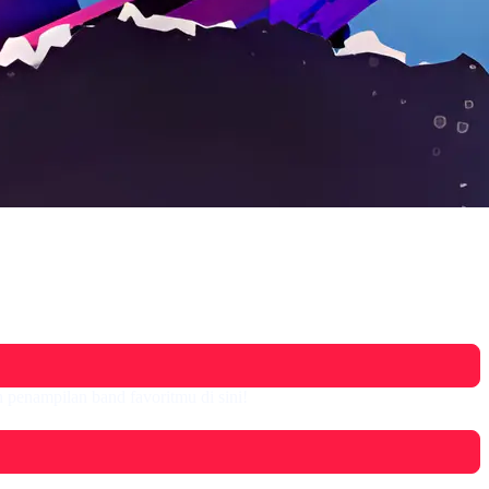
penampilan band favoritmu di sini!