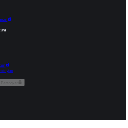
onan
nya
kun
aringan
 Perangkat