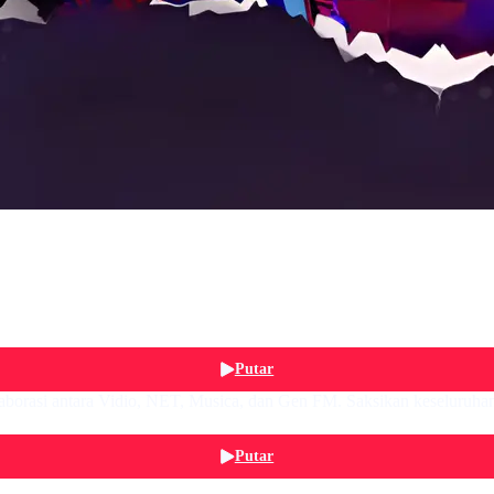
Putar
aborasi antara Vidio, NET, Musica, dan Gen FM. Saksikan keseluruhan 
Putar