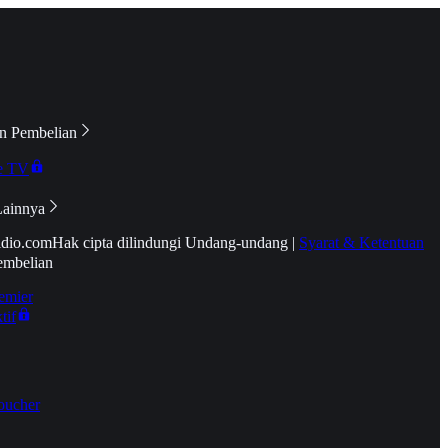
n Pembelian
e TV
Lainnya
idio.com
Hak cipta dilindungi Undang-undang
|
Syarat & Ketentuan
embelian
emier
tif
oucher