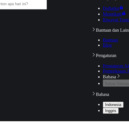
Daftarku
Mengikuti
Riwayat Tont
Bantuan dan Lain
Bantuan
Blog
Pengaturan
Pengaturan A
Pemeriksaan J
Bahasa
Keluar Semua
Bahasa
Indonesia
Inggris