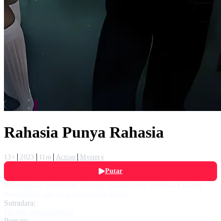
Rahasia Punya Rahasia
13+
2023
11m
Action
Mystery
Putar
Kejanggalan bunuh diri seorang sahabat yang membawa Karen
menyelidiki apa yang sebenarnya terjadi.
Sutradara:
Harvan Agustriansyah
Pemain: