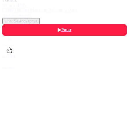
Bianca Hello
,
Cindy Hapsari Maharani Pujiantoro Putri
,
Andrew Barrett
Lihat Selengkapnya
Putar
Daftarku
Beri Nilai
Bagikan