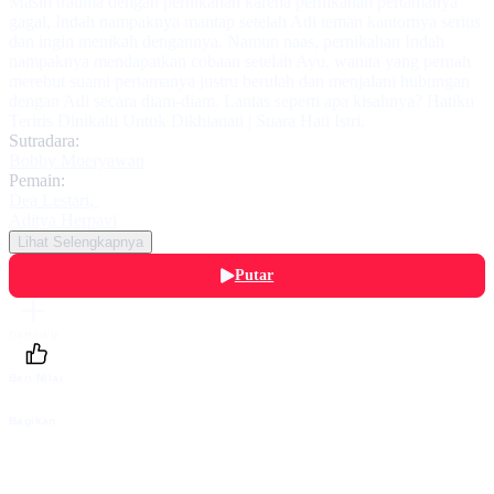
Masih trauma dengan pernikahan karena pernikahan pertamanya
gagal, Indah nampaknya mantap setelah Adi teman kantornya serius
dan ingin menikah dengannya. Namun naas, pernikahan Indah
nampaknya mendapatkan cobaan setelah Ayu, wanita yang pernah
merebut suami pertamanya justru berulah dan menjalani hubungan
dengan Adi secara diam-diam. Lantas seperti apa kisahnya? Hatiku
Teriris Dinikahi Untuk Dikhianati | Suara Hati Istri.
Sutradara:
Bobby Moeryawan
Pemain:
Dea Lestari
,
Aditya Herpavi
Lihat Selengkapnya
Putar
Daftarku
Beri Nilai
Bagikan