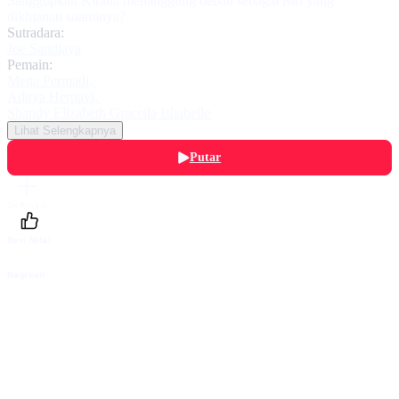
Sanggupkah Kirana menanggung beban sebagai istri yang
dikhianati suaminya?
Sutradara:
Joe Sandjaya
Pemain:
Metta Permadi
,
Aditya Herpavi
,
Shandy Elizabeth Graceila Ishabelle
Lihat Selengkapnya
Putar
Daftarku
Beri Nilai
Bagikan