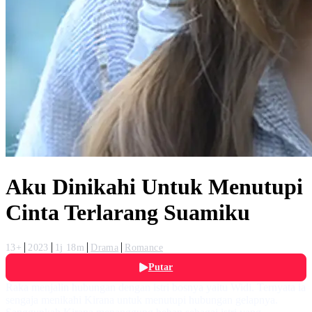
Aku Dinikahi Untuk Menutupi
Cinta Terlarang Suamiku
13+
2023
1j 18m
Drama
Romance
Putar
Raka menjalin hubungan dengan istri bosnya yaitu Widi. Ternyata ia
sengaja menikahi Kirana untuk menutupi hubungan gelapnya.