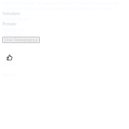
sopir bajaj tampan, di mana sopir bajaj itu memiliki seorang adik
yang masih Sekolah Dasar, yang pernah ditabrak oleh Sherin.
Sutradara:
Annisa Meutia
Pemain:
Jennifer Eve
,
Irsyadillah
Lihat Selengkapnya
Daftarku
Beri Nilai
Bagikan