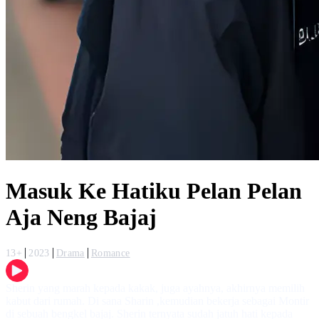
Masuk Ke Hatiku Pelan Pelan
Aja Neng Bajaj
13+
2023
Drama
Romance
Sherin yang marah kepada kakak, juga ayahnya, akhirnya memilih
kabut dari rumah. Di sana Sharin ,kemudian bekerja sebagai Montir
di sebuah bengkel bajaj. Sherin ternyata sudah jatuh hati kepada