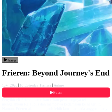
Trailer
Frieren: Beyond Journey's End
13+
2026
10 Episodes
Fantasy
Anime
Putar
Penyihir elf Frieren dan rekan-rekan petualangnya telah
mengalahkan Raja Iblis dan membawa kedamaian ke negeri itu.
Namun, Frieren akan hidup jauh lebih lama daripada anggota party