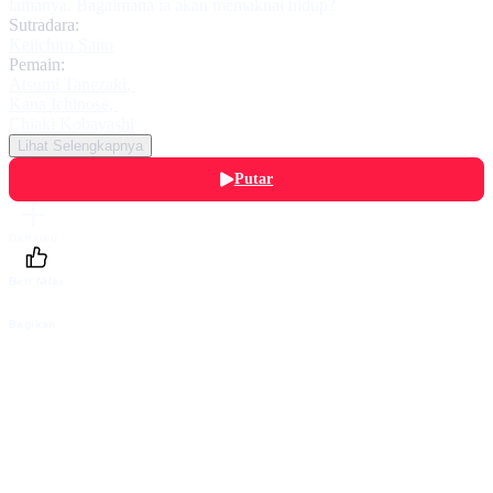
lamanya. Bagaimana ia akan memaknai hidup?
Sutradara:
Keiichiro Saito
Pemain:
Atsumi Tanezaki
,
Kana Ichinose
,
Chiaki Kobayashi
Lihat Selengkapnya
Putar
Daftarku
Beri Nilai
Bagikan