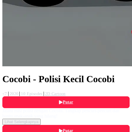
Cocobi - Polisi Kecil Cocobi
<7
2020
10 Episodes
2D Cartoon
Putar
Jalani misi polisi dengan Cocobi. Tangkap pencuri-pencuri dan
bantu anak-anak yang hilang!
Lihat Selengkapnya
Putar