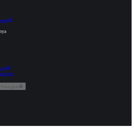
onan
nya
kun
aringan
 Perangkat