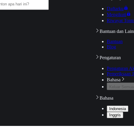
Daftarku
Mengikuti
Riwayat Tont
Bantuan dan Lain
Bantuan
Blog
Pengaturan
Pengaturan A
Pemeriksaan J
Bahasa
Keluar Semua
Bahasa
Indonesia
Inggris