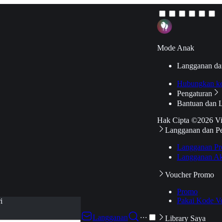
Mode Anak
Langganan da
Hubungkan k
Pengaturan
Bantuan dan 
Hak Cipta ©2026 V
Langganan dan P
Langganan Pr
Langganan Ak
Voucher Promo
Promo
Pakai Kode V
i
Langganan
···
Library Saya