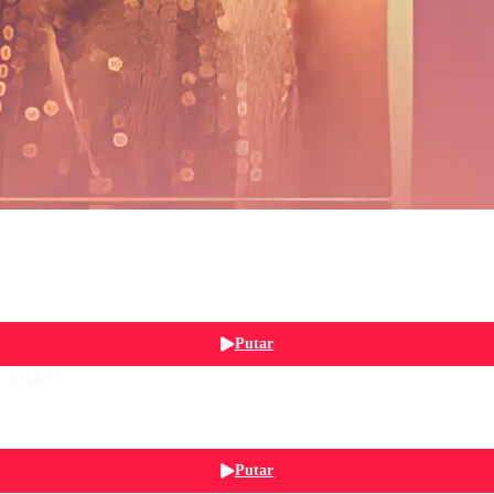
Putar
 -Sridevi
Putar