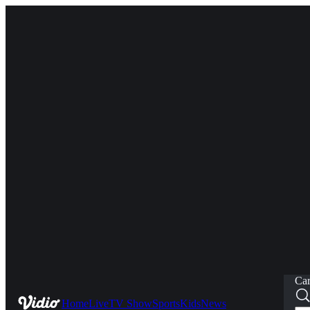
Car
Home
Live
TV Show
Sports
Kids
News