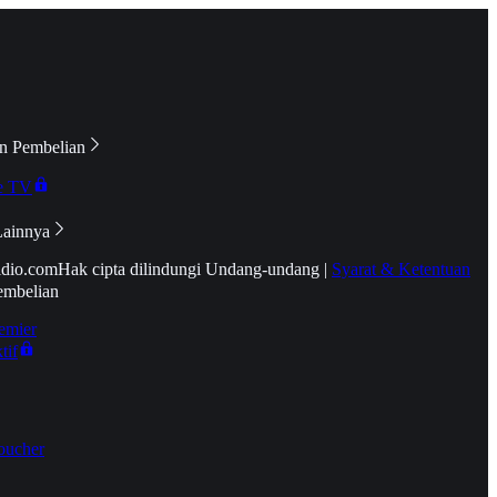
n Pembelian
e TV
Lainnya
idio.com
Hak cipta dilindungi Undang-undang
|
Syarat & Ketentuan
embelian
emier
tif
oucher