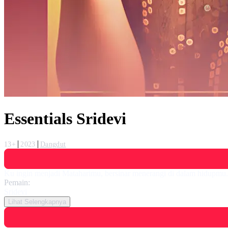
Essentials Sridevi
13+
2023
Dangdut
Ku ingin menjadi Mataharimu, bersinar menerangi di dalam hidupmu.
Pemain:
Sridevi
Lihat Selengkapnya