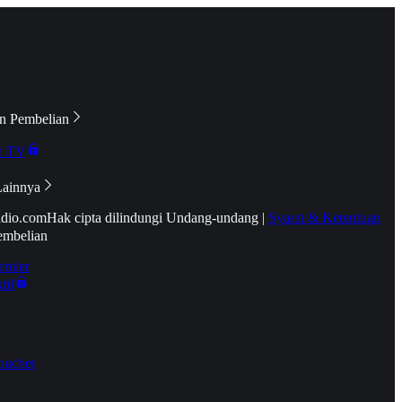
n Pembelian
e TV
Lainnya
idio.com
Hak cipta dilindungi Undang-undang
|
Syarat & Ketentuan
embelian
emier
tif
oucher