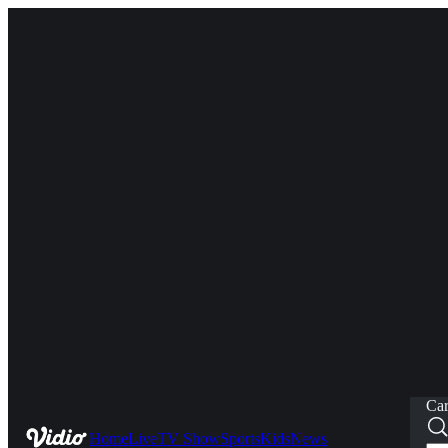
Car
Home
Live
TV Show
Sports
Kids
News