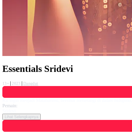
Essentials Sridevi
13+
2023
Dangdut
Ku ingin menjadi Mataharimu, bersinar menerangi di dalam hidupmu.
Pemain:
Sridevi
Lihat Selengkapnya