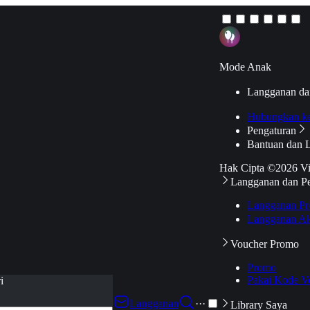
Mode Anak
Langganan da
Hubungkan k
Pengaturan
Bantuan dan 
Hak Cipta ©2026 V
Langganan dan P
Langganan Pr
Langganan Ak
Voucher Promo
Promo
Pakai Kode V
i
Langganan
···
Library Saya