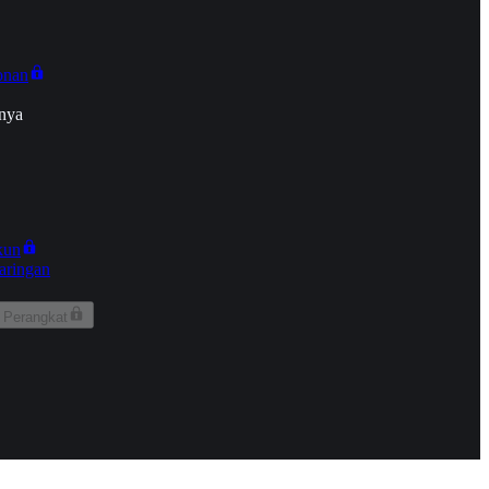
onan
nya
kun
aringan
 Perangkat