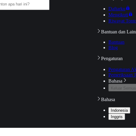
Daftarku
Mengikuti
Riwayat Tont
Bantuan dan Lain
Bantuan
Blog
Pengaturan
Pengaturan A
Pemeriksaan J
Bahasa
Keluar Semua
Bahasa
Indonesia
Inggris