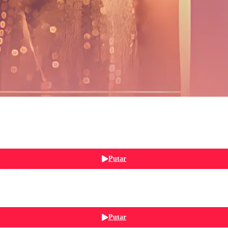
Putar
 -Sridevi
Putar