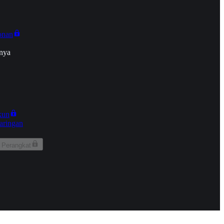
onan
nya
kun
aringan
 Perangkat