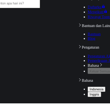
Daftarku
Mengikuti
Riwayat Tont
Bantuan dan Lain
Bantuan
Blog
Pengaturan
Pengaturan A
Pemeriksaan J
Bahasa
Keluar Semua
Bahasa
Indonesia
Inggris