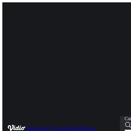
Car
Home
Live
TV Show
Sports
Kids
News