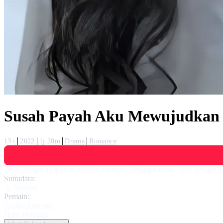
Susah Payah Aku Mewujudkan 
13+
2022
1j 20m
Drama
Romance
Alwi Sangat Terpuruk Setelah Dirinya Ditinggal Rika. Alwi Sangat
Sutradara:
A. Septian
Pemain:
Nadila Ernesta
,
Hans Hosman