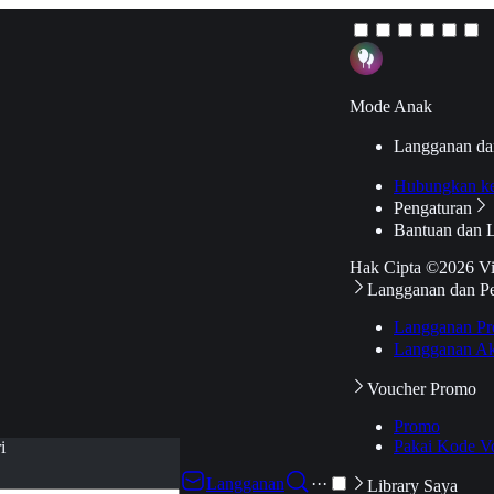
Mode Anak
Langganan da
Hubungkan k
Pengaturan
Bantuan dan 
Hak Cipta ©2026 V
Langganan dan P
Langganan Pr
Langganan Ak
Voucher Promo
Promo
Pakai Kode V
i
Langganan
···
Library Saya