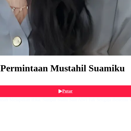
Permintaan Mustahil Suamiku
Putar
 Susah Melupakan Rika. Sampai Suatu Saat Alwi Tak Sengaja Bertemu 