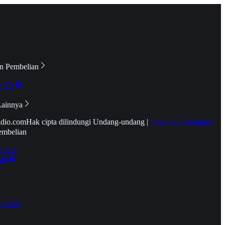
n Pembelian
e TV
Lainnya
idio.com
Hak cipta dilindungi Undang-undang
|
Syarat & Ketentuan
embelian
emier
tif
oucher