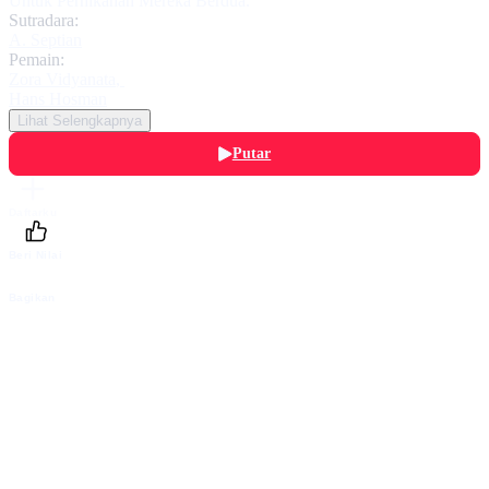
Untuk Pernikahan Mereka Berdua.
Sutradara:
A. Septian
Pemain:
Zora Vidyanata
,
Hans Hosman
Lihat Selengkapnya
Putar
Daftarku
Beri Nilai
Bagikan