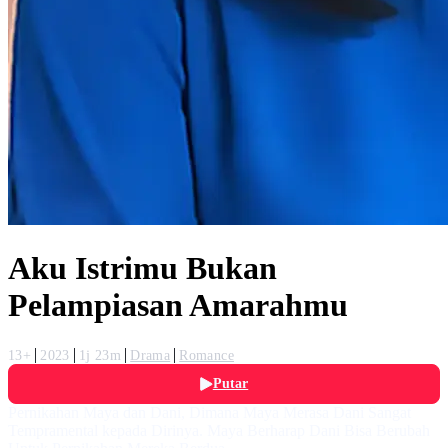
Aku Istrimu Bukan
Pelampiasan Amarahmu
13+
2023
1j 23m
Drama
Romance
Putar
Pernikahan Maya dan Dani, Dimana Maya Merasa Dani Sangat
Tempramental kepada Dirinya. Maya Berharap Dani Bisa Berubah