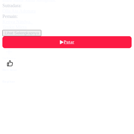
Baru Sama Sama Mengenal.
Sutradara:
Olla Ata Adonara
Pemain:
Kenya Nindya
,
Teuku Mirza
Lihat Selengkapnya
Putar
Daftarku
Beri Nilai
Bagikan