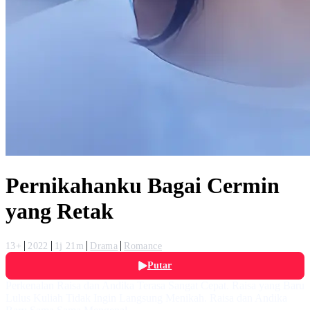
Pernikahanku Bagai Cermin
yang Retak
13+
2022
1j 21m
Drama
Romance
Putar
Perkenalan Raisa dan Andika Terasa Sangat Cepat. Raisa yang Baru
Lulus Kuliah Tidak Ingin Langsung Menikah. Raisa dan Andika