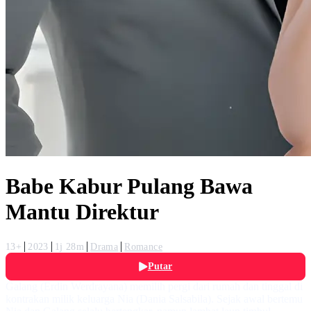
Babe Kabur Pulang Bawa
Mantu Direktur
13+
2023
1j 28m
Drama
Romance
Putar
Galang (Erdin Werdrayana) memilih pergi dari rumah dan tinggal di
kontrakan milik keluarga Nia (Dania Salsabila). Sejak awal bertemu