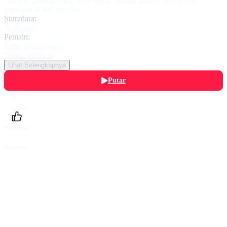
Nia dan Galang selalu bertengkar, namun lambat laun timbul
perasaan di hati mereka.
Sutradara:
Ai Manaf
Pemain:
Erdin Werdrayana
,
Dania Salsabila
Lihat Selengkapnya
Putar
Daftarku
Beri Nilai
Bagikan