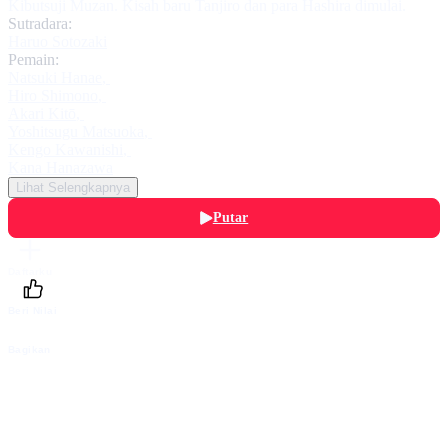
Kibutsuji Muzan. Kisah baru Tanjiro dan para Hashira dimulai.
Sutradara:
Haruo Sotozaki
Pemain:
Natsuki Hanae
,
Hiro Shimono
,
Akari Kitō
,
Yoshitsugu Matsuoka
,
Kengo Kawanishi
,
Kana Hanazawa
Lihat Selengkapnya
Putar
Daftarku
Beri Nilai
Bagikan