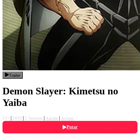
Trailer
Demon Slayer: Kimetsu no
Yaiba
13+
2019
5 Seasons
Anime
Action
Putar
Para pendekar terkuat di Korps Pembasmi Iblis, bersiap melawan