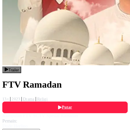
Trailer
FTV Ramadan
13+
2023
Drama
Religi
Putar
Kumpulan FTV SCTV Spesial Ramadan
Pemain:
Dude Herlino