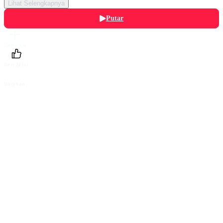
Lihat Selengkapnya
Putar
Daftarku
Beri Nilai
Bagikan