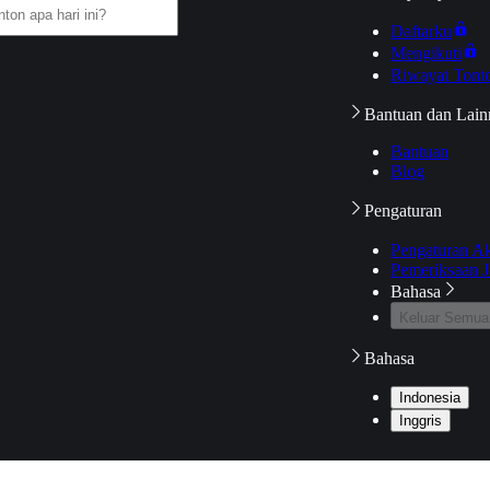
Daftarku
Mengikuti
Riwayat Tont
Bantuan dan Lain
Bantuan
Blog
Pengaturan
Pengaturan A
Pemeriksaan J
Bahasa
Keluar Semua
Bahasa
Indonesia
Inggris