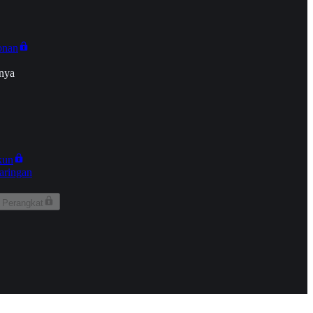
onan
nya
kun
aringan
 Perangkat