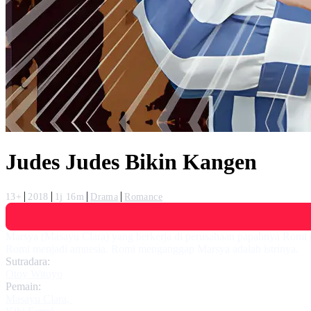
Judes Judes Bikin Kangen
13+
2018
1j 16m
Drama
Romance
Marsya (Masayu Clara) yang berkerja di perusahaan papahnya Romi (K
Romi menjadi amnesia. Romi menganggap Marsya adalah istrinya.
Sutradara:
Otoy Witoyo
Pemain:
Masayu Clara
,