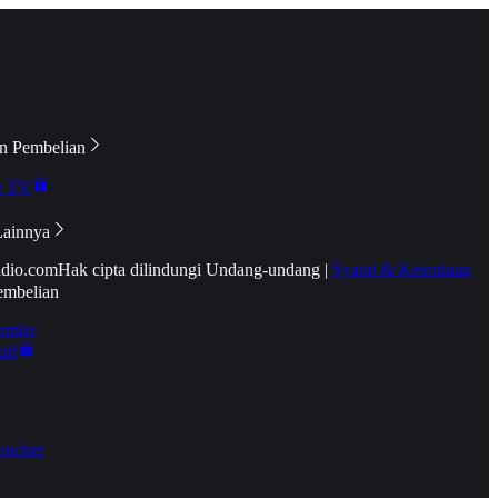
n Pembelian
e TV
Lainnya
idio.com
Hak cipta dilindungi Undang-undang
|
Syarat & Ketentuan
embelian
emier
tif
oucher