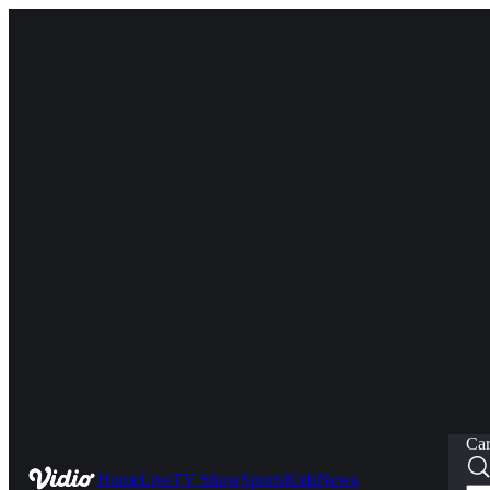
Car
Home
Live
TV Show
Sports
Kids
News