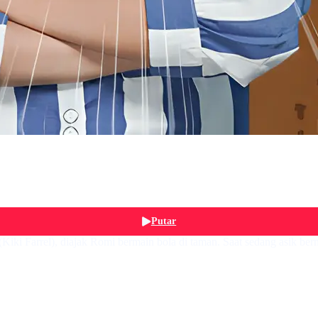
Putar
iki Farrel), diajak Romi bermain bola di taman. Saat sedang asik ber