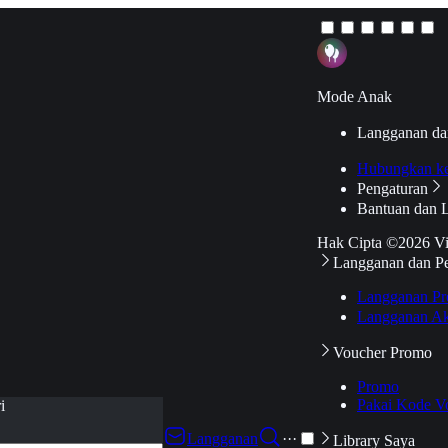
Mode Anak
Langganan da
Hubungkan k
Pengaturan
Bantuan dan 
Hak Cipta ©2026 V
Langganan dan P
Langganan Pr
Langganan Ak
Voucher Promo
Promo
Pakai Kode V
i
Langganan
···
Library Saya