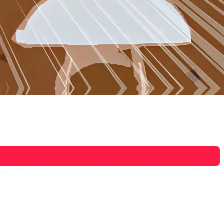
main, Marsya tidak sengaja membuat kepala Romi terbentur. Alhasil