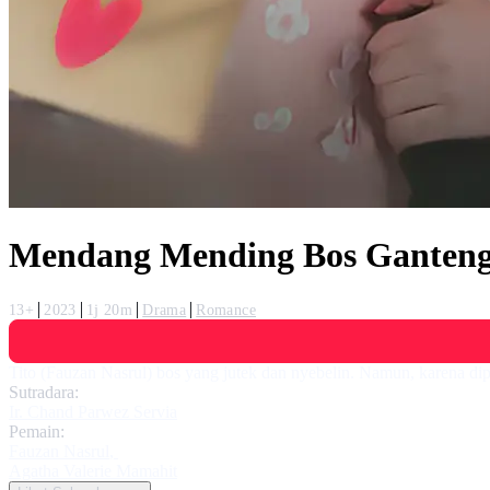
Mendang Mending Bos Ganteng
13+
2023
1j 20m
Drama
Romance
Tito (Fauzan Nasrul) bos yang jutek dan nyebelin. Namun, karena dip
Sutradara:
Ir. Chand Parwez Servia
Pemain:
Fauzan Nasrul
,
Agatha Valerie Mamahit