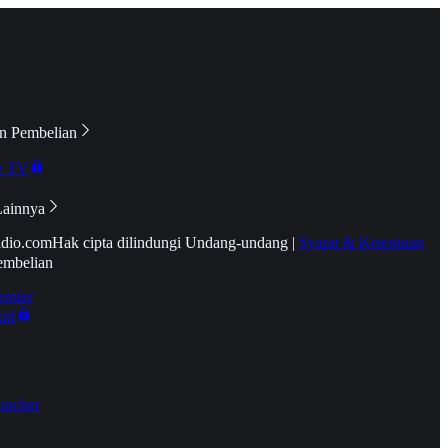
n Pembelian
e TV
Lainnya
idio.com
Hak cipta dilindungi Undang-undang
|
Syarat & Ketentuan
embelian
emier
tif
oucher