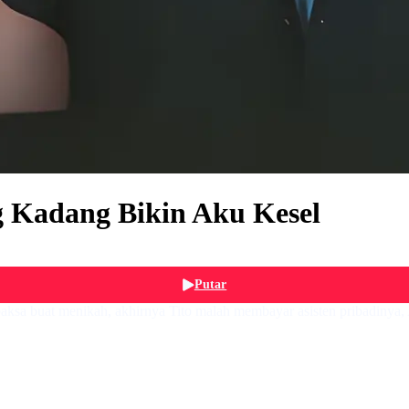
 Kadang Bikin Aku Kesel
Putar
aksa buat menikah, akhirnya Tito malah membayar asisten pribadinya, A