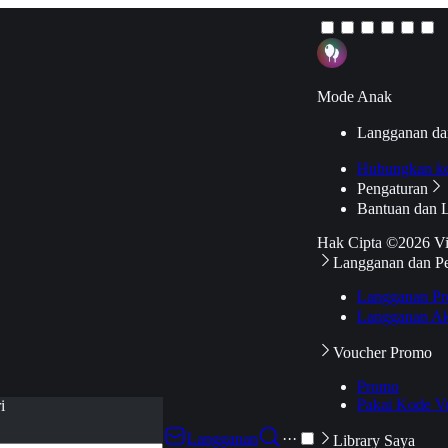
Mode Anak
Langganan da
Hubungkan k
Pengaturan
Bantuan dan 
Hak Cipta ©2026 V
Langganan dan P
Langganan Pr
Langganan Ak
Voucher Promo
Promo
Pakai Kode V
i
Langganan
···
Library Saya