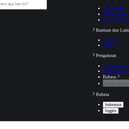
Daftarku
Mengikuti
Riwayat Tont
Bantuan dan Lain
Bantuan
Blog
Pengaturan
Pengaturan A
Pemeriksaan J
Bahasa
Keluar Semua
Bahasa
Indonesia
Inggris