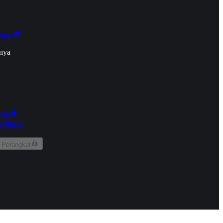
onan
nya
kun
aringan
 Perangkat