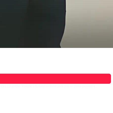
yu (Agatha Valerie) di kantor buat jadi pacar pura-puranya.