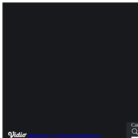
Car
Home
Live
TV Show
Sports
Kids
News