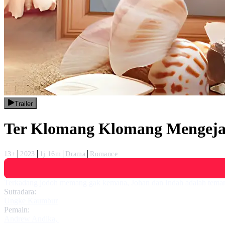
Trailer
Ter Klomang Klomang Mengeja
13+
2023
1j 16m
Drama
Romance
Terkadang jodoh memang gak kemana, Johan dan Indah adalah teman ma
Sutradara:
Ungke Kaumbur
Pemain:
Andrew Andika
,