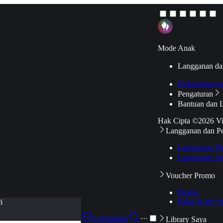
Mode Anak
Langganan da
Hubungkan k
Pengaturan
Bantuan dan 
Hak Cipta ©2026 V
Langganan dan P
Langganan Pr
Langganan Ak
Voucher Promo
Promo
Pakai Kode V
i
Langganan
···
Library Saya