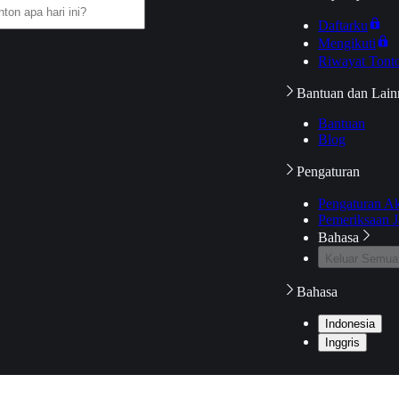
Daftarku
Mengikuti
Riwayat Tont
Bantuan dan Lain
Bantuan
Blog
Pengaturan
Pengaturan A
Pemeriksaan J
Bahasa
Keluar Semua
Bahasa
Indonesia
Inggris