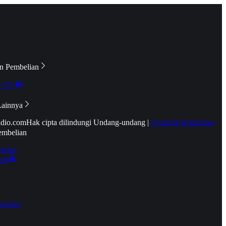
n Pembelian
e TV
Lainnya
idio.com
Hak cipta dilindungi Undang-undang
|
Syarat & Ketentuan
embelian
emier
tif
oucher