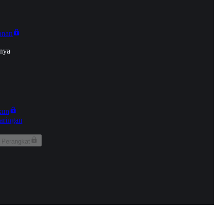
onan
nya
kun
aringan
 Perangkat