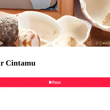
r Cintamu
Putar
sa kecil yang terpisah tetapi akhirnya bisa bertemu juga di pelamin