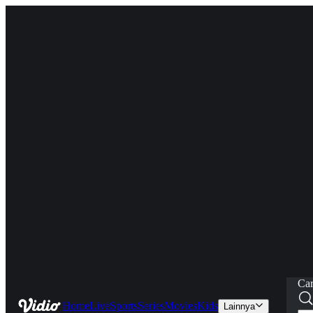
Car
Home
Live
Sports
Series
Movies
Kids
Lainnya