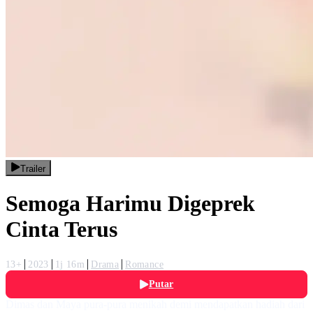
Trailer
Semoga Harimu Digeprek
Cinta Terus
13+
2023
1j 16m
Drama
Romance
Putar
Dimas dan Maya pura-pura menikah demi mendapatkan hadiah dari