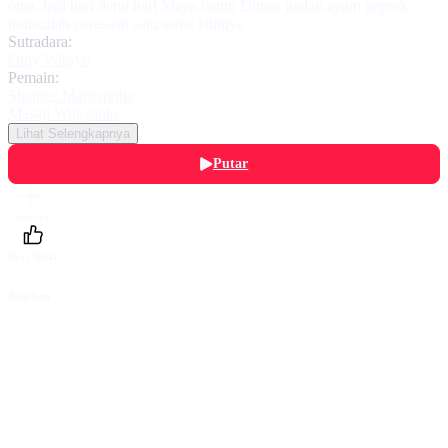
oma, tapi hari demi hari Maya bantu Dimas jualan ayam geprek
munculah perasaan satu sama lainnya
Sutradara:
Otoy Witoyo
Pemain:
Shanice Margaretha
,
Masaji Wijayanto
Lihat Selengkapnya
Putar
Daftarku
Beri Nilai
Bagikan