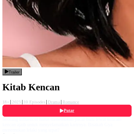
Trailer
Kitab Kencan
18+
2023
10 Episodes
Drama
Romance
Putar
Seorang influencer harus menemukan pacar baru lewat kencan-
kencan ajaib untuk menyelamatkan karirnya. Bisakah Gya
menemukan lelaki yang tepat?