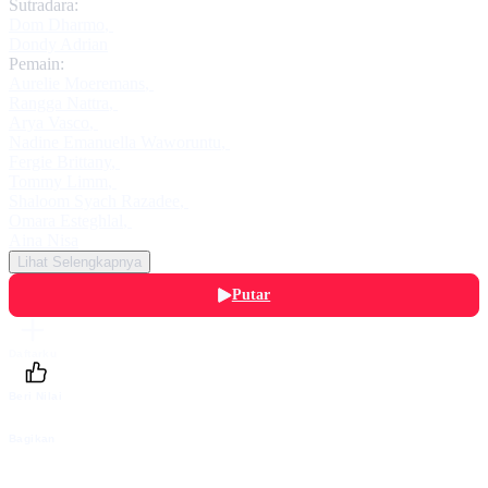
Sutradara:
Dom Dharmo
,
Dondy Adrian
Pemain:
Aurelie Moeremans
,
Rangga Nattra
,
Arya Vasco
,
Nadine Emanuella Waworuntu
,
Fergie Brittany
,
Tommy Limm
,
Shaloom Syach Razadee
,
Omara Esteghlal
,
Aina Nisa
Lihat Selengkapnya
Putar
Daftarku
Beri Nilai
Bagikan