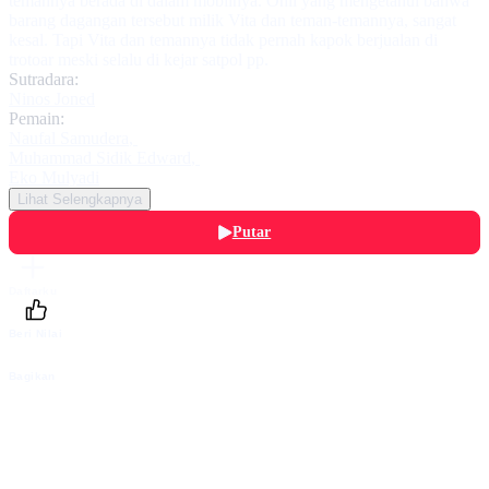
temannya berada di dalam mobilnya. Onil yang mengetahui bahwa
barang dagangan tersebut milik Vita dan teman-temannya, sangat
kesal. Tapi Vita dan temannya tidak pernah kapok berjualan di
trotoar meski selalu di kejar satpol pp.
Sutradara:
Ninos Joned
Pemain:
Naufal Samudera
,
Muhammad Sidik Edward
,
Eko Mulyadi
Lihat Selengkapnya
Putar
Daftarku
Beri Nilai
Bagikan