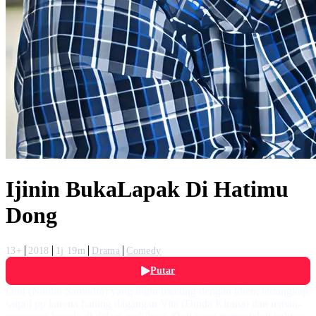
Ijinin BukaLapak Di Hatimu
Dong
13+
2018
1j 19m
Drama
Comedy
Putar
Onil (Naufal Samudra) yang ingin meeting dengan klien, tertangkap
satpol pp karena barang dagangan Vita (Dinda Kirana) dan teman-