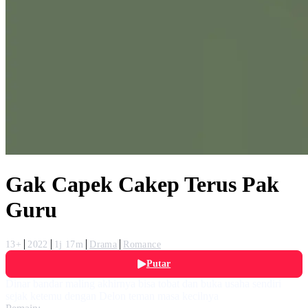
Gak Capek Cakep Terus Pak
Guru
13+
2022
1j 17m
Drama
Romance
Putar
Dinar bandar maling akhirnya bisa tobat dan buka usaha sendiri
sejak ketemu dengan Delon teman masa kecilnya