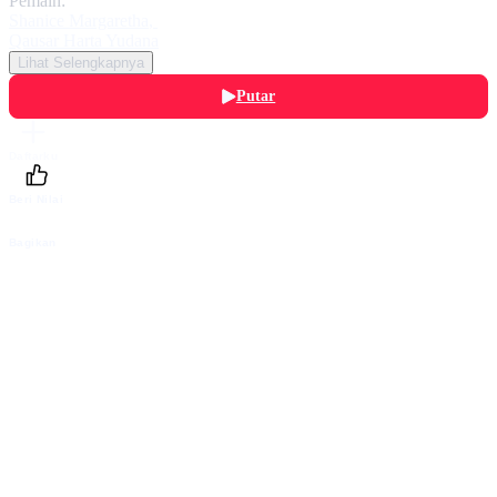
Pemain:
Shanice Margaretha
,
Qausar Harta Yudana
Lihat Selengkapnya
Putar
Daftarku
Beri Nilai
Bagikan