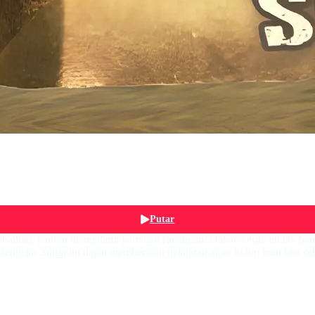
Putar
ikan, namun mengalami berbagai rintangan. Dalam cerita ini tak hany
 Mengejar Surga ini dapat memberikan pelajaran akan hidup buat kita se