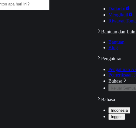
Daftarku
Mengikuti
Riwayat Tont
Bantuan dan Lain
Bantuan
Blog
Pengaturan
Pengaturan A
Pemeriksaan J
Bahasa
Keluar Semua
Bahasa
Indonesia
Inggris