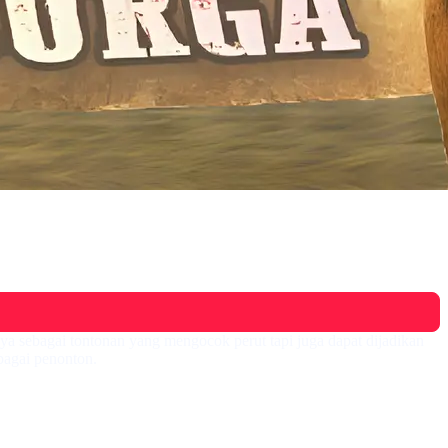
a sebagai tontonan yang mengocok perut tapi juga dapat dijadikan
bagai penonton.