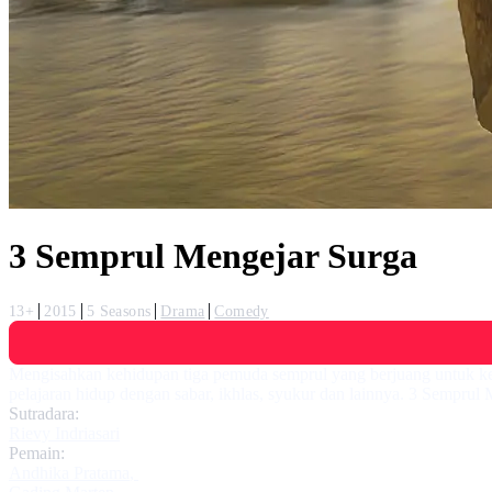
3 Semprul Mengejar Surga
13+
2015
5 Seasons
Drama
Comedy
Mengisahkan kehidupan tiga pemuda semprul yang berjuang untuk keba
pelajaran hidup dengan sabar, ikhlas, syukur dan lainnya. 3 Semprul
Sutradara:
Rievy Indriasari
Pemain:
Andhika Pratama
,