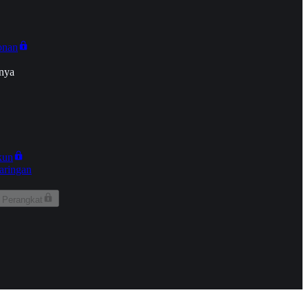
onan
nya
kun
aringan
 Perangkat