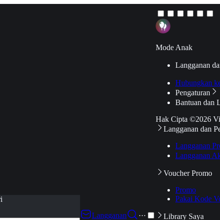
Mode Anak
Langganan da
Hubungkan k
Pengaturan
Bantuan dan 
Hak Cipta ©2026 V
Langganan dan P
Langganan Pr
Langganan Ak
Voucher Promo
Promo
Pakai Kode V
i
Langganan
···
Library Saya