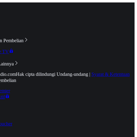
n Pembelian
e TV
Lainnya
idio.com
Hak cipta dilindungi Undang-undang
|
Syarat & Ketentuan
embelian
emier
tif
oucher