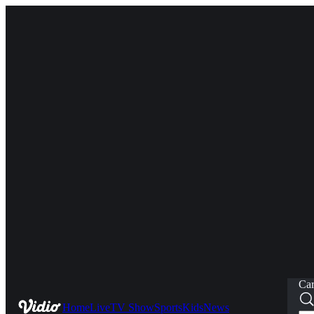
Car
Home
Live
TV Show
Sports
Kids
News