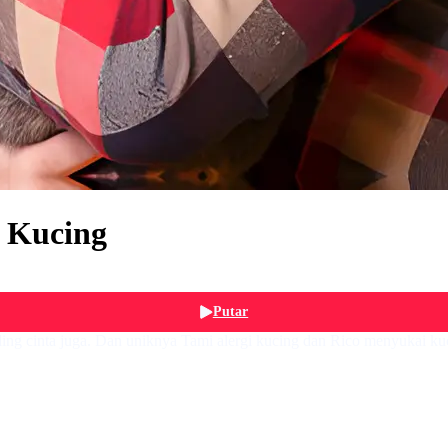
 Kucing
Putar
saling cinta juga. Dan uniknya Tami alergi kucing dan Rico menyukai k