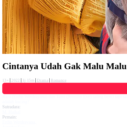
Cintanya Udah Gak Malu Malu
13+
2022
1j 15m
Drama
Romance
Rico (Erdin Werdrayana) dan Tami (Jennifer Eve) saling benci tapi 
adalah kucing?
Sutradara:
M. Haikal
Pemain:
Erdin Werdrayana
,