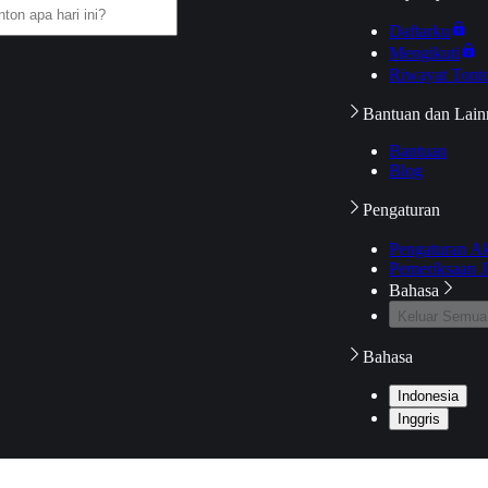
Daftarku
Mengikuti
Riwayat Tont
Bantuan dan Lain
Bantuan
Blog
Pengaturan
Pengaturan A
Pemeriksaan J
Bahasa
Keluar Semua
Bahasa
Indonesia
Inggris