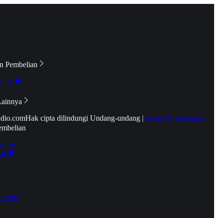
n Pembelian
e TV
Lainnya
idio.com
Hak cipta dilindungi Undang-undang
|
Syarat & Ketentuan
embelian
emier
tif
oucher