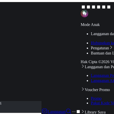
Mode Anak
Langganan da
Hubungkan k
Pengaturan
Bantuan dan 
Hak Cipta ©2026 V
Langganan dan P
Langganan Pr
Langganan Ak
Voucher Promo
Promo
Pakai Kode V
i
Langganan
···
Library Saya