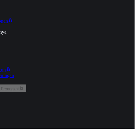
onan
nya
kun
aringan
 Perangkat