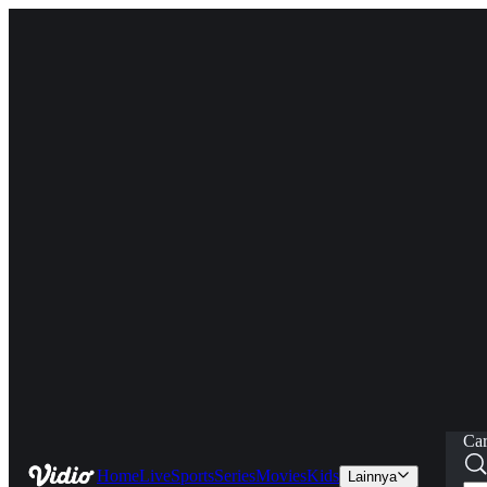
Car
Home
Live
Sports
Series
Movies
Kids
Lainnya