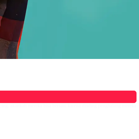
ucing. akankah mereka bisa bersatu karena dinding penghalang mereka