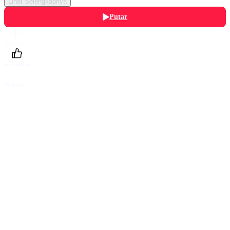
Lihat Selengkapnya
Putar
Daftarku
Beri Nilai
Bagikan