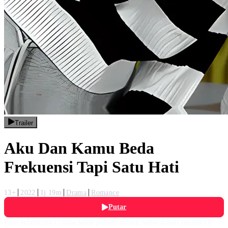
Trailer
Aku Dan Kamu Beda
Frekuensi Tapi Satu Hati
13+
2022
1j 19m
Drama
Romance
Putar
Lusi sebenernya cuma salah paham doang sama Johan suaminya