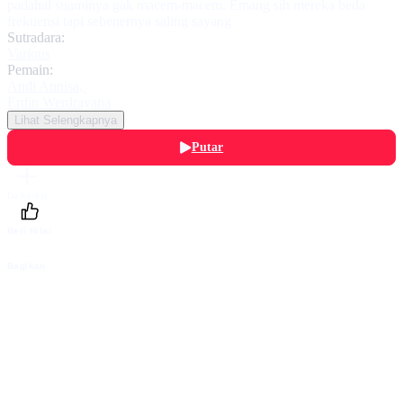
padahal suaminya gak macem-macem. Emang sih mereka beda
frekuensi tapi sebenernya saling sayang
Sutradara:
Various
Pemain:
Andi Annisa
,
Erdin Werdrayana
Lihat Selengkapnya
Putar
Daftarku
Beri Nilai
Bagikan