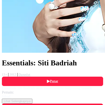
Essentials: Siti Badriah
13+
2012
Dangdut
Putar
Essentials Siti Badriah akan menemanimu bergoyang syantik
Pemain:
Sibad
Lihat Selengkapnya