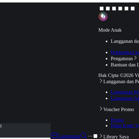
Mode Anak
Langganan da
Hubungkan k
Pengaturan
Bantuan dan 
Hak Cipta ©2026 V
Langganan dan P
Langganan Pr
Langganan Ak
Voucher Promo
Promo
Pakai Kode V
i
Langganan
···
Library Saya