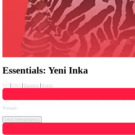
Essentials: Yeni Inka
13+
2022
Dangdut
Koplo
"Wong kangen ngene rasane, bisane mung nyawang, mati-matian aku m
Pemain:
Yeni Inka Novitasari
Lihat Selengkapnya