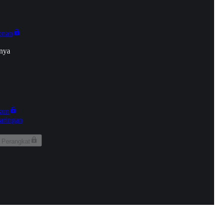
onan
nya
kun
aringan
 Perangkat