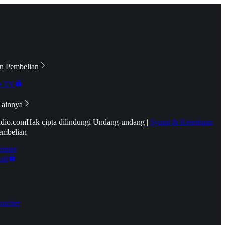
n Pembelian
e TV
Lainnya
idio.com
Hak cipta dilindungi Undang-undang
|
Syarat & Ketentuan
embelian
emier
tif
oucher