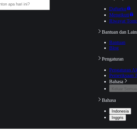
Daftarku
Mengikuti
Riwayat Tont
Bantuan dan Lain
Bantuan
Blog
Pengaturan
Pengaturan A
Pemeriksaan J
Bahasa
Keluar Semua
Bahasa
Indonesia
Inggris