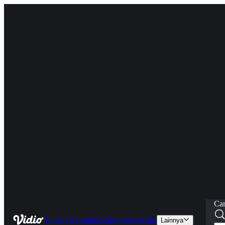
Car
Home
Live
Sports
Series
Movies
Kids
Lainnya