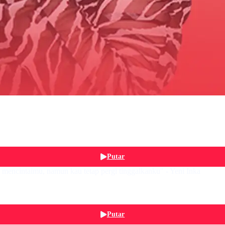
Putar
encintaimu, namun kau tetap pergi tinggalkanku" - Yeni Inka
Putar