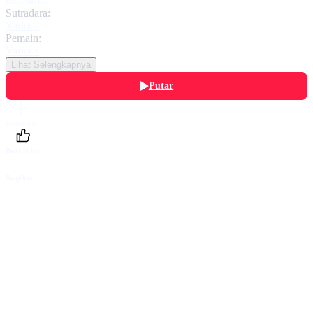
tersendiri.
Sutradara:
Various
Pemain:
Various
Lihat Selengkapnya
Putar
Daftarku
Beri Nilai
Bagikan