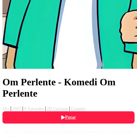
Om Perlente - Komedi Om
Perlente
18+
2022
9 Episodes
2D Cartoon
Comedy
Putar
Om Perlente menyuguhkan komedi dewasa yang bisa ditonton dari
usia 13+, komedi Om Perlente beragam dan memiliki ciri khas nya