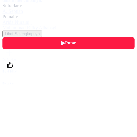
dalam mencintainya.
Sutradara:
A. Septian
Pemain:
Arida Nuraini
,
Muhammad Rifky Alhabsyi
Lihat Selengkapnya
Putar
Daftarku
Beri Nilai
Bagikan