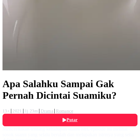
Apa Salahku Sampai Gak
Pernah Dicintai Suamiku?
13+
2021
1j 23m
Drama
Romance
Putar
Menceritakan tentang kehidupan suami istri, episode ini melihat
sosok suami yang selalu berulah dan melupakan istrinya yang setia